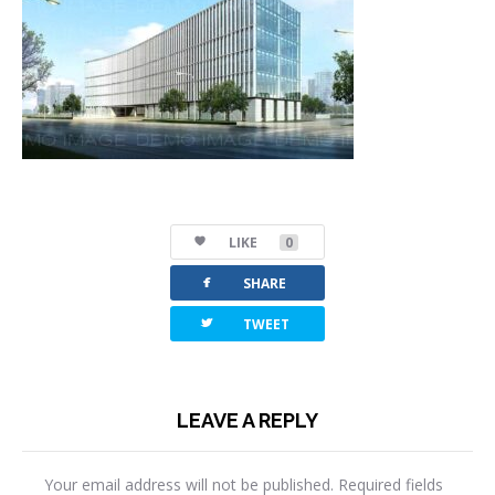
LIKE
0
facebook
SHARE
twitterbird
TWEET
LEAVE A REPLY
Your email address will not be published.
Required fields