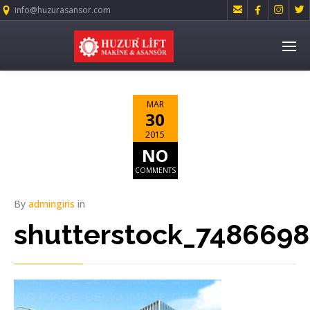




info@huzurasansor.com
MAR
30
2015
NO
COMMENTS
By
admingiris
in
shutterstock_748669