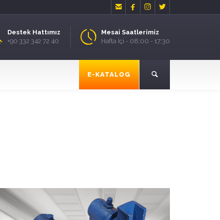




Destek Hattımız
Mesai Saatlerimiz
+90 332 342 72 40
Hafta İçi - 08:00 - 17:30
E-KATALOG