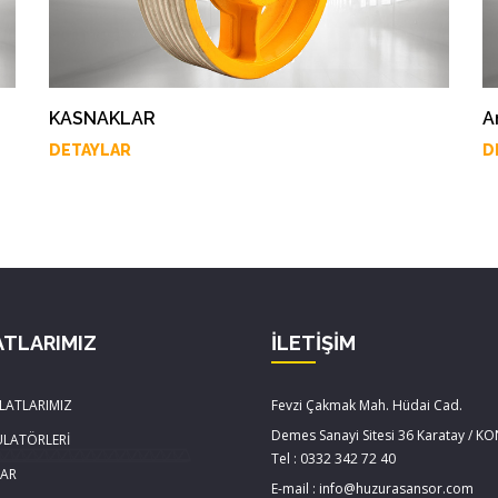
KASNAKLAR
A
DETAYLAR
D
ATLARIMIZ
İLETİŞİM
LATLARIMIZ
Fevzi Çakmak Mah. Hüdai Cad.
Demes Sanayi Sitesi 36 Karatay / K
ÜLATÖRLERİ
Tel : 0332 342 72 40
LAR
E-mail : info@huzurasansor.com