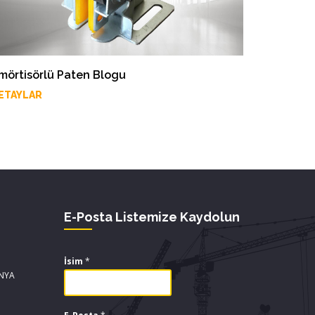
mörtisörlü Paten Blogu
ETAYLAR
E-Posta Listemize Kaydolun
İsim
*
ONYA