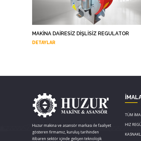
MAKİNA DAİRESİZ DİŞLİSİZ REGULATOR
DETAYLAR
İMAL
TÜM İMA
HIZ REG
Huzur makina ve asansör markası ile faaliyet
gösteren firmamız, kuruluş tarihinden
KASNAK
itibaren sektör içinde gelişen teknolojik