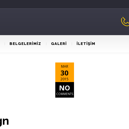
BELGELERİMİZ
GALERİ
İLETİŞİM
MAR
30
2015
NO
COMMENTS
gn