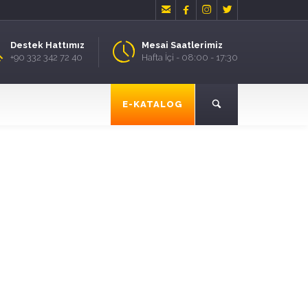




Destek Hattımız
Mesai Saatlerimiz
+90 332 342 72 40
Hafta İçi - 08:00 - 17:30
E-KATALOG