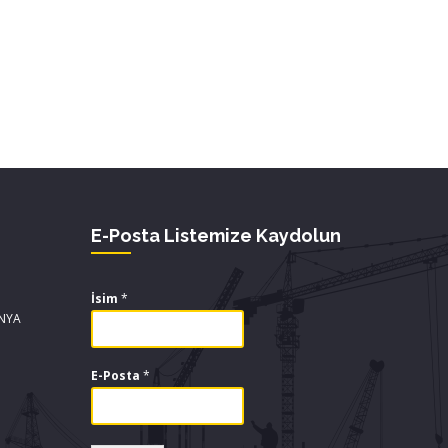
E-Posta Listemize Kaydolun
İsim
*
ONYA
E-Posta
*