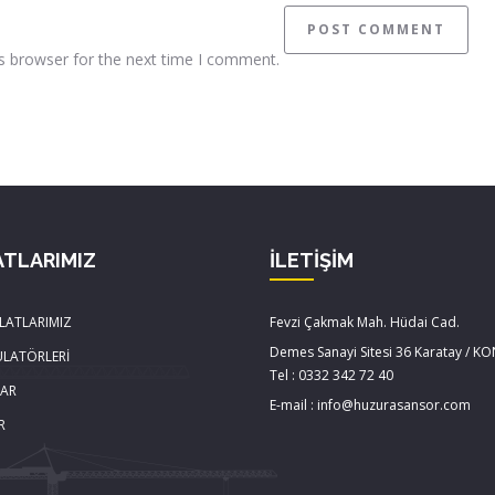
s browser for the next time I comment.
ATLARIMIZ
İLETİŞİM
LATLARIMIZ
Fevzi Çakmak Mah. Hüdai Cad.
Demes Sanayi Sitesi 36 Karatay / K
ÜLATÖRLERİ
Tel : 0332 342 72 40
LAR
E-mail : info@huzurasansor.com
R