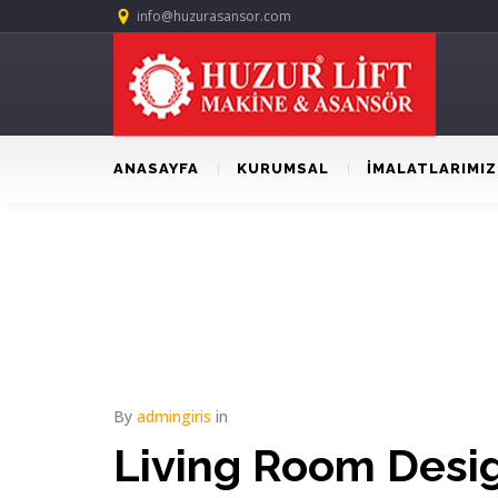
info@huzurasansor.com
ANASAYFA
KURUMSAL
İMALATLARIMIZ
By
admingiris
in
Living Room Desi