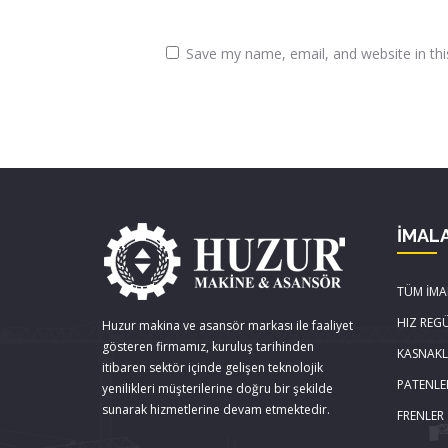
Save my name, email, and website in thi
İMAL
TÜM İMA
HIZ REG
Huzur makina ve asansör markası ile faaliyet
gösteren firmamız, kuruluş tarihinden
KASNAK
itibaren sektör içinde gelişen teknolojik
PATENLE
yenilikleri müşterilerine doğru bir şekilde
sunarak hizmetlerine devam etmektedir.
FRENLER