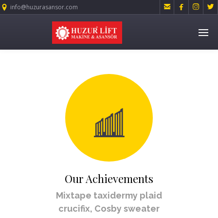




info@huzurasansor.com
Our Achievements
Mixtape taxidermy plaid
crucifix, Cosby sweater