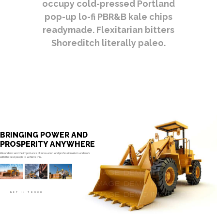
occupy cold-pressed Portland
pop-up lo-fi PBR&B kale chips
readymade. Flexitarian bitters
Shoreditch literally paleo.
BRINGING POWER AND
PROSPERITY ANYWHERE
We understand the importance of innovation and professionalism and work
with the best people to achieve this.
GET IN TOUCH