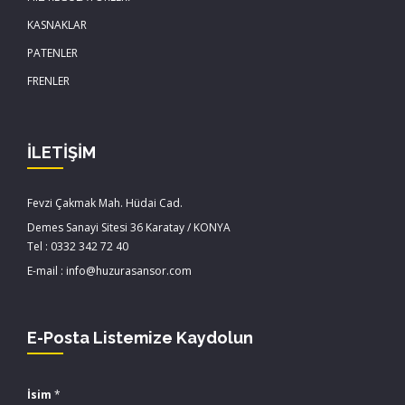
KASNAKLAR
PATENLER
FRENLER
İLETİŞİM
Fevzi Çakmak Mah. Hüdai Cad.
Demes Sanayi Sitesi 36 Karatay / KONYA
Tel : 0332 342 72 40
E-mail : info@huzurasansor.com
E-Posta Listemize Kaydolun
İsim
*